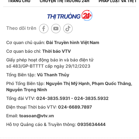
TRANG CHỦ
CHUYỆN THỊ TRƯỜNG 24H
PHÁP LUẬT VÀ THỊ 
Theo dõi trên
Cơ quan chủ quản:
Đài Truyền hình Việt Nam
Cơ quan báo chí:
Thời báo VTV
Giấy phép hoạt động báo in và báo điện tử
số 483/GP-BTTTT cấp ngày 29/12/2023
Tổng Biên tập:
Vũ Thanh Thủy
Phó Tổng Biên tập:
Nguyễn Thị Mỹ Hạnh, Phạm Quốc Thắng,
Nguyễn Trọng Ninh
Tổng đài VTV:
024-3835.5931 - 024-3835.5932
Ðiện thoại Thời báo VTV:
024-6689.7897
Email:
toasoan@vtv.vn
Hỗ trợ Quảng cáo & Truyền thông:
0935634444