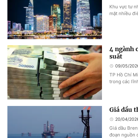
Khu vực tư n
mặt nhiều đi
4 ngành c
suất
09/05/202
TP Hồ Chí Mi
trong các lĩn
Giá dầu t
20/04/202
Giá dầu Brent
đoạn nguồn c