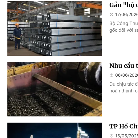
Gắn "hộ 
17/06/202
Bộ Công Thươ
gốc đối với 
Nhu cầu t
06/06/202
Dù chịu tác đ
hoàn thành c
TP Hồ Chí
15/05/202