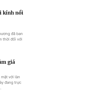
i kính nổi
hương đã ban
 thời đối với
ảm giá
 mặt với làn
ày đang trực
.