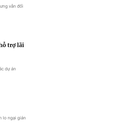
hưng vẫn đối
ỗ trợ lãi
ác dự án
 lo ngại gián