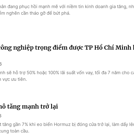
hân đang phục hồi mạnh mẽ với niềm tin kinh doanh gia tăng, n
ểm nghẽn cần tháo gỡ để bứt phá.
ông nghiệp trọng điểm được TP Hồ Chí Minh h
6
nh sẽ hỗ trợ 50% hoặc 100% lãi suất vốn vay, tối đa 7 năm cho c
h vực ưu tiên.
hô tăng mạnh trở lại
6
 tăng gần 7% khi eo biển Hormuz bị đóng cửa trở lại, làm dấy lên
ung toàn cầu.