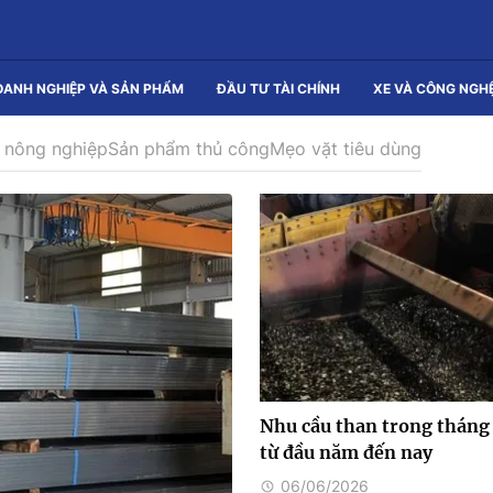
OANH NGHIỆP VÀ SẢN PHẨM
ĐẦU TƯ TÀI CHÍNH
XE VÀ CÔNG NGH
 nông nghiệp
Sản phẩm thủ công
Mẹo vặt tiêu dùng
Nhu cầu than trong tháng 
từ đầu năm đến nay
06/06/2026