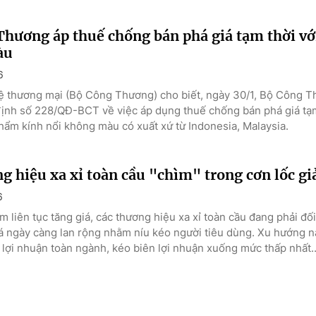
hương áp thuế chống bán phá giá tạm thời vớ
àu
6
 thương mại (Bộ Công Thương) cho biết, ngày 30/1, Bộ Công T
ịnh số 228/QĐ-BCT về việc áp dụng thuế chống bán phá giá tạm
hẩm kính nổi không màu có xuất xứ từ Indonesia, Malaysia.
g hiệu xa xỉ toàn cầu "chìm" trong cơn lốc gi
6
 liên tục tăng giá, các thương hiệu xa xỉ toàn cầu đang phải đối
á ngày càng lan rộng nhằm níu kéo người tiêu dùng. Xu hướng n
 lợi nhuận toàn ngành, kéo biên lợi nhuận xuống mức thấp nhất..