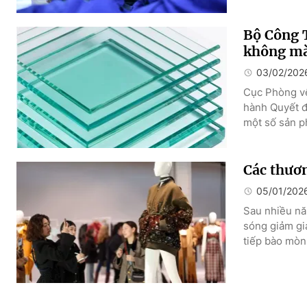
Bộ Công T
không m
03/02/202
Cục Phòng vệ
hành Quyết đ
một số sản p
Các thươn
05/01/202
Sau nhiều năm
sóng giảm gi
tiếp bào mòn