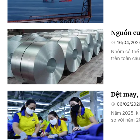
Nguồn cu
16/04/202
Nhôm có thể 
trên toàn cầu
Dệt may,
06/02/202
Năm 2025, ki
so với năm 2