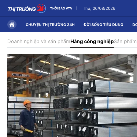
Thu, 06/08/2026
THỜI BÁO VTV
CHUYỆN THỊ TRƯỜNG 24H
ĐỜI SỐNG TIÊU DÙNG
D
Doanh nghiệp và sản phẩm
Hàng công nghiệp
Sản phẩm