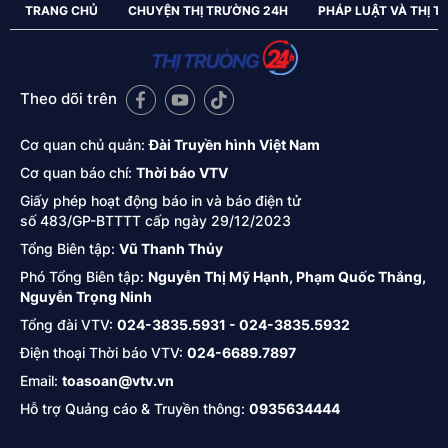
TRANG CHỦ
CHUYỆN THỊ TRƯỜNG 24H
PHÁP LUẬT VÀ THỊ 
Theo dõi trên
Cơ quan chủ quản:
Đài Truyền hình Việt Nam
Cơ quan báo chí:
Thời báo VTV
Giấy phép hoạt động báo in và báo điện tử
số 483/GP-BTTTT cấp ngày 29/12/2023
Tổng Biên tập:
Vũ Thanh Thủy
Phó Tổng Biên tập:
Nguyễn Thị Mỹ Hạnh, Phạm Quốc Thắng,
Nguyễn Trọng Ninh
Tổng đài VTV:
024-3835.5931 - 024-3835.5932
Ðiện thoại Thời báo VTV:
024-6689.7897
Email:
toasoan@vtv.vn
Hỗ trợ Quảng cáo & Truyền thông:
0935634444