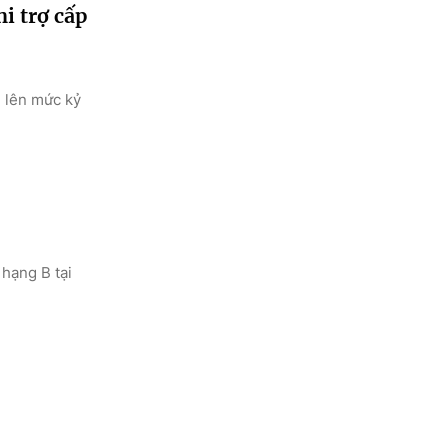
i trợ cấp
i lên mức kỷ
 hạng B tại