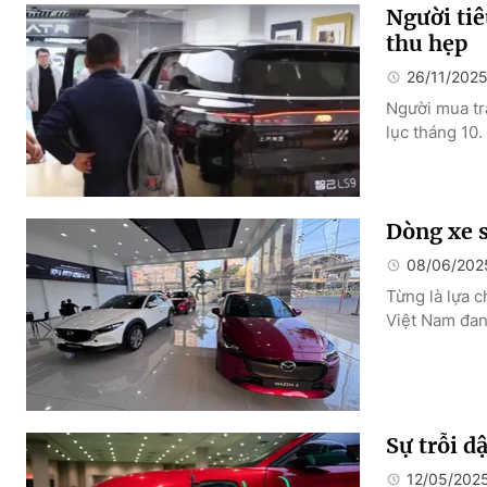
Người tiê
thu hẹp
26/11/202
Người mua tr
lục tháng 10.
Dòng xe 
08/06/202
Từng là lựa c
Việt Nam đan
Sự trỗi dậ
12/05/202