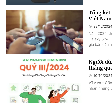
Tổng kết 
Việt Nam
23/12/202
Năm 2024, th
Galaxy S24 U
giá bán của 
Người dùn
tháng qu
10/10/202
VTV.vn - Cốc
nhận những b