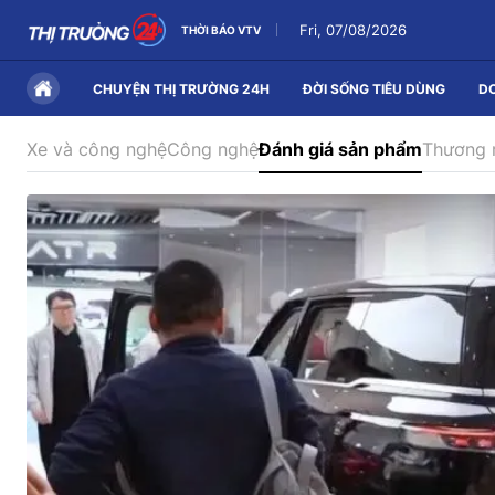
Fri, 07/08/2026
THỜI BÁO VTV
CHUYỆN THỊ TRƯỜNG 24H
ĐỜI SỐNG TIÊU DÙNG
D
Xe và công nghệ
Công nghệ
Đánh giá sản phẩm
Thương 