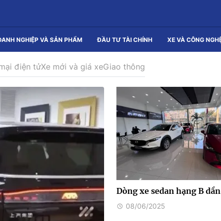
OANH NGHIỆP VÀ SẢN PHẨM
ĐẦU TƯ TÀI CHÍNH
XE VÀ CÔNG NGH
mại điện tử
Xe mới và giá xe
Giao thông
Dòng xe sedan hạng B dần
08/06/2025