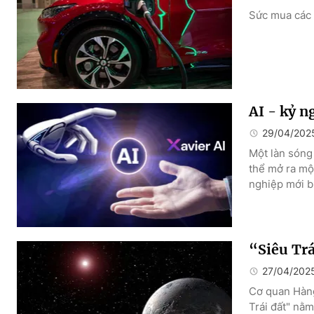
Sức mua các 
AI - kỷ n
29/04/202
Một làn sóng 
thể mở ra mộ
nghiệp mới b
“Siêu Trá
27/04/202
Cơ quan Hàng
Trái đất" nằm