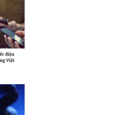
ếc điện
ờng Việt