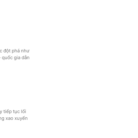
ốc đột phá như
– quốc gia dẫn
 tiếp tục lối
ùng xao xuyến