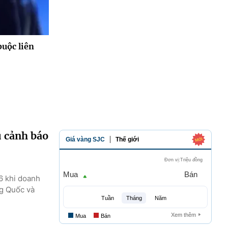
uộc liên
u cảnh báo
6 khi doanh
ng Quốc và