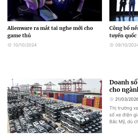
Alienware ra mắt tai nghe mới cho
Công bố nền
game thủ
tuyến quốc
10/10/2024
09/10/202
Doanh số 
cho ngành
21/03/202
Thị trường x
số xe điện gi
Bắc Mỹ, dù ch