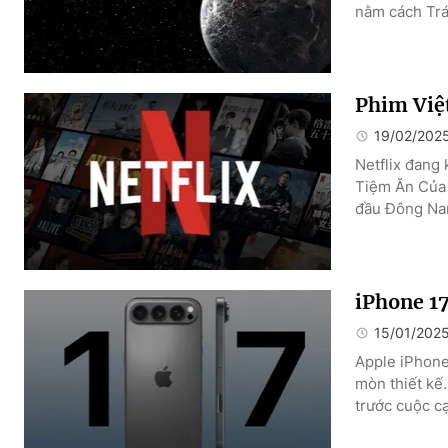
nằm cách Trá
Phim Việt
19/02/202
Netflix đang 
Tiệm Ăn Của 
đầu Đông Nam
iPhone 17
15/01/202
Apple iPhone 
mòn thiết kế
trước cuộc cạ