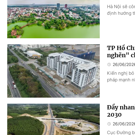
Hà Nội sẽ cô
định hướng t
TP Hồ Chí
nghẽn" c
26/06/202
Kiến nghị bỏ 
pháp mạnh nh
Đẩy nhanh
2030
26/06/202
Cục Đường bộ