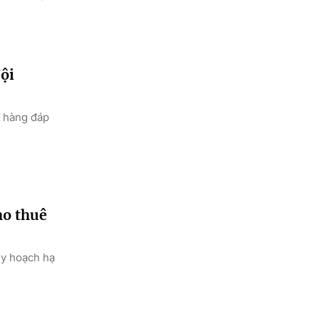
ội
h hàng đáp
ho thuê
uy hoạch hạ