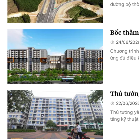
đường bộ thờ
Bốc thăm
24/06/202
Chương trình
ứng đủ điều 
Thủ tướng
22/06/202
Thủ tướng yê
tầng kỹ thuật,