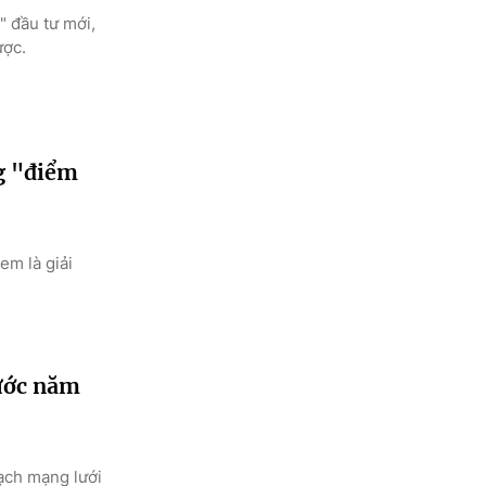
 đầu tư mới,
ược.
ng "điểm
em là giải
rước năm
ạch mạng lưới