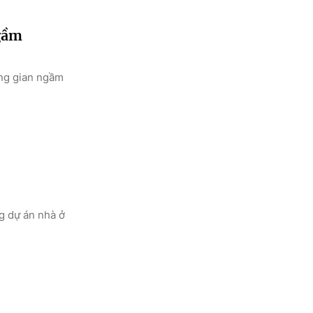
ngầm
ông gian ngầm
g dự án nhà ở