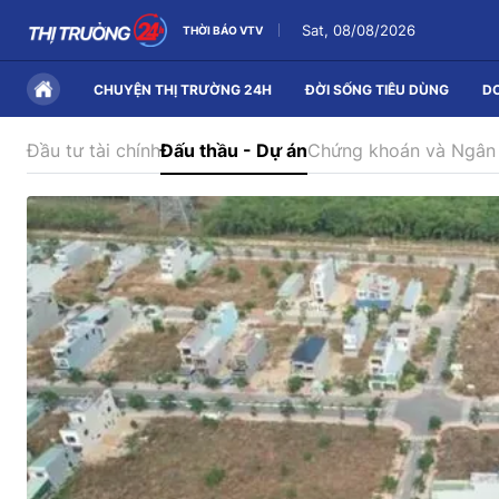
Sat, 08/08/2026
THỜI BÁO VTV
CHUYỆN THỊ TRƯỜNG 24H
ĐỜI SỐNG TIÊU DÙNG
D
Đầu tư tài chính
Đấu thầu - Dự án
Chứng khoán và Ngân