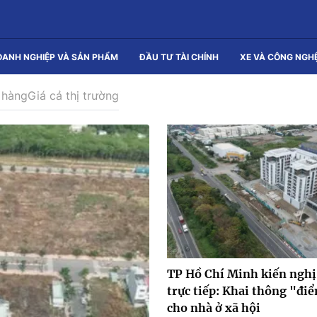
OANH NGHIỆP VÀ SẢN PHẨM
ĐẦU TƯ TÀI CHÍNH
XE VÀ CÔNG NGH
 hàng
Giá cả thị trường
TP Hồ Chí Minh kiến nghị
trực tiếp: Khai thông "đ
cho nhà ở xã hội