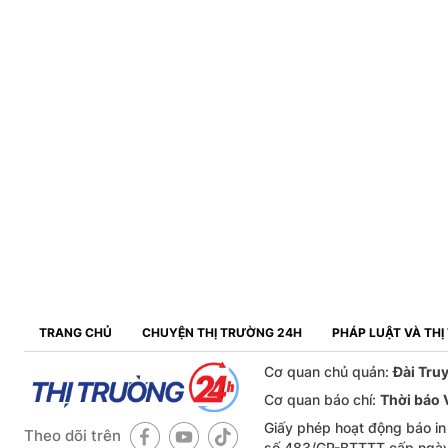
TRANG CHỦ
CHUYỆN THỊ TRƯỜNG 24H
PHÁP LUẬT VÀ TH
Cơ quan chủ quản:
Đài Tru
Cơ quan báo chí:
Thời báo
Giấy phép hoạt động báo in
Theo dõi trên
số 483/GP-BTTTT cấp ngà