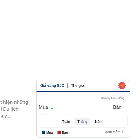
át hiện những
H Du lịch
ay...