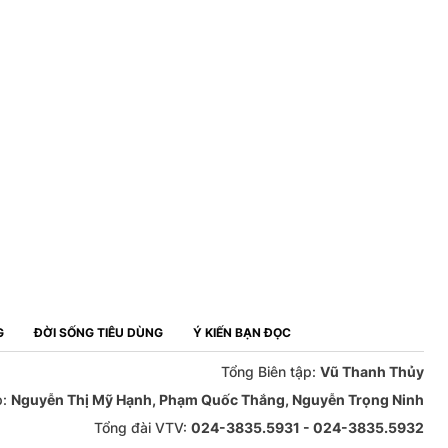
G
ĐỜI SỐNG TIÊU DÙNG
Ý KIẾN BẠN ĐỌC
Tổng Biên tập:
Vũ Thanh Thủy
p:
Nguyễn Thị Mỹ Hạnh, Phạm Quốc Thắng, Nguyễn Trọng Ninh
Tổng đài VTV:
024-3835.5931 - 024-3835.5932