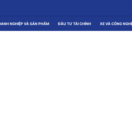
OANH NGHIỆP VÀ SẢN PHẨM
ĐẦU TƯ TÀI CHÍNH
XE VÀ CÔNG NGH