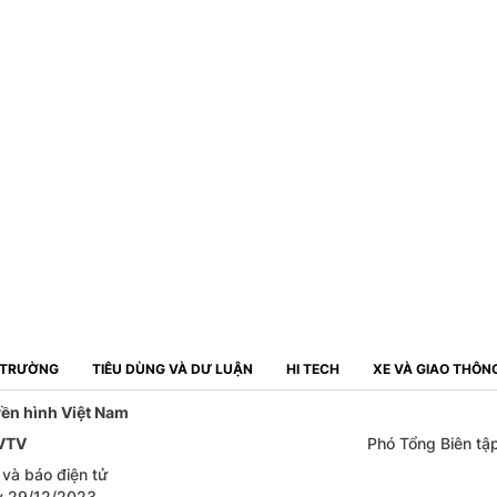
Ị TRƯỜNG
TIÊU DÙNG VÀ DƯ LUẬN
HI TECH
XE VÀ GIAO THÔN
yền hình Việt Nam
 VTV
Phó Tổng Biên tậ
 và báo điện tử
y 29/12/2023