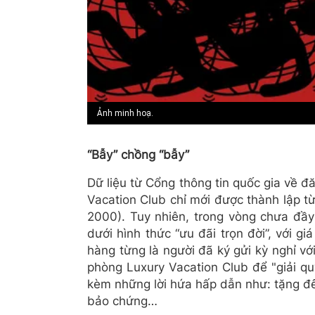
Ảnh minh hoạ.
“
Bẫy” chồng “bẫy”
Dữ liệu từ Cổng thông tin quốc gia về 
Vacation Club chỉ mới được thành lập t
2000). Tuy nhiên, trong vòng chưa đầ
dưới hình thức “ưu đãi trọn đời”, với g
hàng từng là người đã ký gửi kỳ nghỉ v
phòng Luxury Vacation Club để "giải qu
kèm những lời hứa hấp dẫn như: tặng đê
bảo chứng…