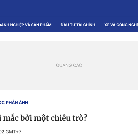
OANH NGHIỆP VÀ SẢN PHẨM
ĐẦU TƯ TÀI CHÍNH
XE VÀ CÔNG NGH
ỌC PHẢN ÁNH
 mắc bởi một chiêu trò?
:02 GMT+7