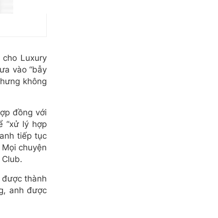
n cho Luxury
đưa vào “bẫy
 nhưng không
hợp đồng với
 “xử lý hợp
anh tiếp tục
. Mọi chuyện
 Club.
i được thành
g, anh được