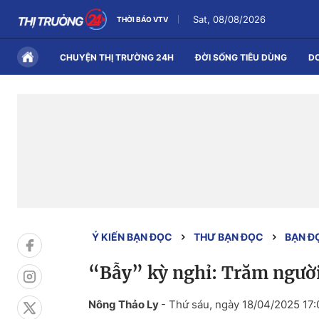
Sat, 08/08/2026
THỜI BÁO VTV
CHUYỆN THỊ TRƯỜNG 24H
ĐỜI SỐNG TIÊU DÙNG
D
Ý KIẾN BẠN ĐỌC
THƯ BẠN ĐỌC
BẠN Đ
“Bẫy” kỳ nghỉ: Trăm người
Nông Thảo Ly
-
Thứ sáu, ngày 18/04/2025 17