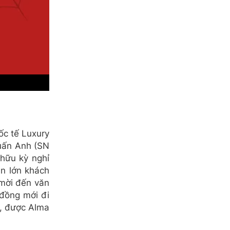
ốc tế Luxury
Tuấn Anh (SN
hữu kỳ nghỉ
ần lớn khách
 mời đến văn
 đồng mới đi
t, được Alma