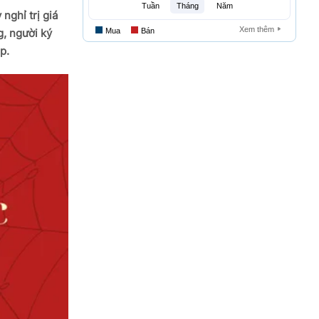
nghỉ trị giá
g, người ký
p.