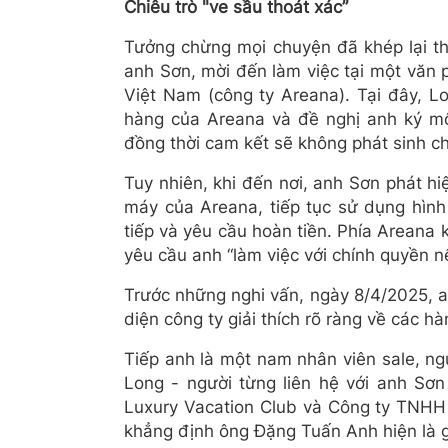
Chiêu trò "ve sầu thoát xác”
Tưởng chừng mọi chuyện đã khép lại thì
anh Sơn, mời đến làm việc tại một văn 
Việt Nam (công ty Areana). Tại đây, Lo
hàng của Areana và đề nghị anh ký mộ
đồng thời cam kết sẽ không phát sinh ch
Tuy nhiên, khi đến nơi, anh Sơn phát h
máy của Areana, tiếp tục sử dụng hình
tiếp và yêu cầu hoàn tiền. Phía Areana
yêu cầu anh “làm việc với chính quyền 
Trước những nghi vấn, ngày 8/4/2025, a
diện công ty giải thích rõ ràng về các hàn
Tiếp anh là một nam nhân viên sale, ng
Long - người từng liên hệ với anh Sơn
Luxury Vacation Club và Công ty TNHH 
khẳng định ông Đặng Tuấn Anh hiện là 