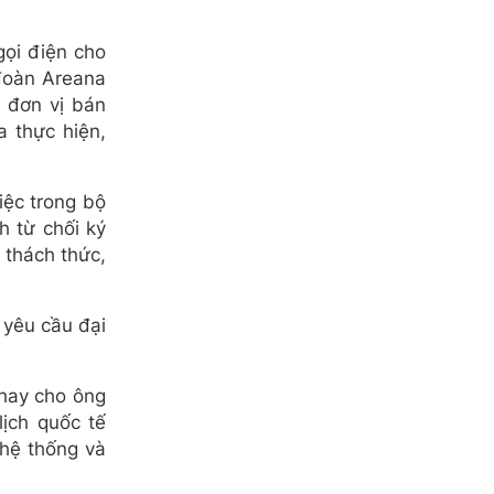
gọi điện cho
 đoàn Areana
à đơn vị bán
 thực hiện,
iệc trong bộ
h từ chối ký
 thách thức,
 yêu cầu đại
thay cho ông
lịch quốc tế
 hệ thống và