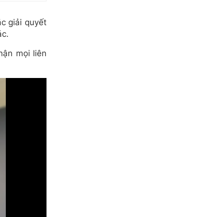
c giải quyết
ác.
ận mọi liên