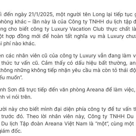
 đến ngày 21/1/2025, một người tên Long lại tiếp tục 
phòng khác – lần này là của Công ty TNHH du lịch tập
ng cho biết công ty Luxury Vacation Club thực chất l
t hợp đồng mới để hoàn tất nghĩa vụ mà Luxury chưa
i phí nào khác.
iện các nhân viên cũ của công ty Luxury vẫn đang làm v
 thức tư vấn cũ. Cảm thấy có dấu hiệu bất thường, an
 không những không tiếp nhận yêu cầu mà còn tỏ thái độ
nếu muốn”.
nh Sơn đã trực tiếp đến văn phòng Areana để làm việc,
h vi nói trên.
ười này cho biết mình đại diện phía công ty để tư vấn 
 trước đó. Theo lời nhân viên này, Công ty TNHH Du 
Du lịch Tập đoàn Areana Việt Nam là “một”, cùng một
giám đốc.