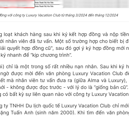
ồng với công ty Luxury Vacation Club từ tháng 3/2024 đến tháng 12/2024
g loạt khách hàng sau khi ký kết hợp đồng và nộp tiề
 với nhân viên đã tư vấn. Một số trường hợp cho biết bị 
iải quyết hợp đồng cũ", sau đó gợi ý ký hợp đồng mới
ký nhanh để “kịp chương trình”.
 chỉ là một trong số rất nhiều nạn nhân. Sau khi ký 
 ngờ được mời đến văn phòng Luxury Vacation Club để
kết mà nhân viên tư vấn đưa ra (giữa Alma và Luxury), 
i - không được đọc trước - với lý do là “giống bản cũ”
 có bất kỳ sự liên quan nào với công ty Luxury Vacation
ng ty TNHH Du lịch quốc tế Luxury Vacation Club chỉ mớ
 Đặng Tuấn Anh (sinh năm 2000). Khi tìm đến văn phòn