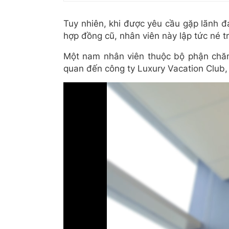
u
u
r
r
Tuy nhiên, khi được yêu cầu gặp lãnh đ
r
a
hợp đồng cũ, nhân viên này lập tức né 
e
t
Một nam nhân viên thuộc bộ phận chăm
n
i
quan đến công ty Luxury Vacation Club,
t
o
T
n
i
m
e