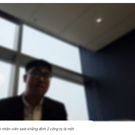
HD
Auto
nhân viên sale khẳng định 2 công ty là một