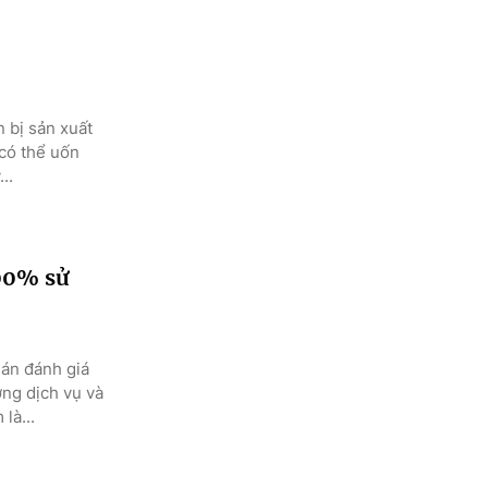
 bị sản xuất
 có thể uốn
..
100% sử
án đánh giá
ợng dịch vụ và
là...