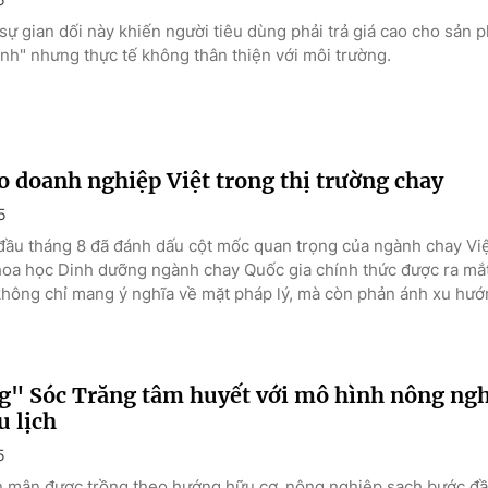
sự gian dối này khiến người tiêu dùng phải trả giá cao cho sản
nh" nhưng thực tế không thân thiện với môi trường.
o doanh nghiệp Việt trong thị trường chay
5
ầu tháng 8 đã đánh dấu cột mốc quan trọng của ngành chay Vi
oa học Dinh dưỡng ngành chay Quốc gia chính thức được ra mắt 
không chỉ mang ý nghĩa về mặt pháp lý, mà còn phản ánh xu hướn
g" Sóc Trăng tâm huyết với mô hình nông ngh
u lịch
5
 mận được trồng theo hướng hữu cơ, nông nghiệp sạch bước đ