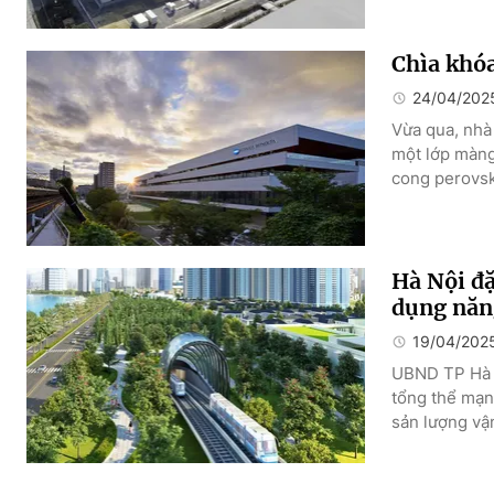
Chìa khó
24/04/202
Vừa qua, nhà
một lớp màng 
cong perovsk
Hà Nội đặ
dụng năn
19/04/202
UBND TP Hà 
tổng thể mạng
sản lượng vậ