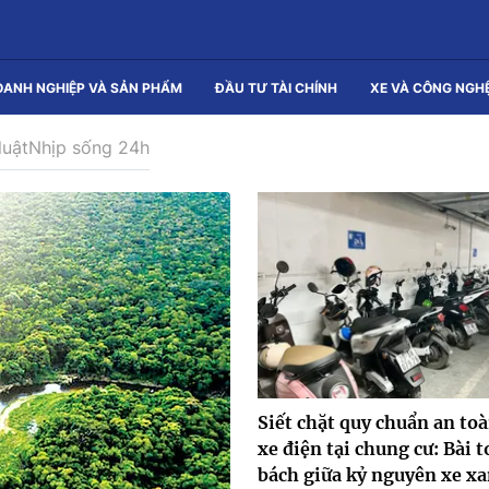
OANH NGHIỆP VÀ SẢN PHẨM
ĐẦU TƯ TÀI CHÍNH
XE VÀ CÔNG NGH
luật
Nhịp sống 24h
Siết chặt quy chuẩn an to
xe điện tại chung cư: Bài 
bách giữa kỷ nguyên xe x