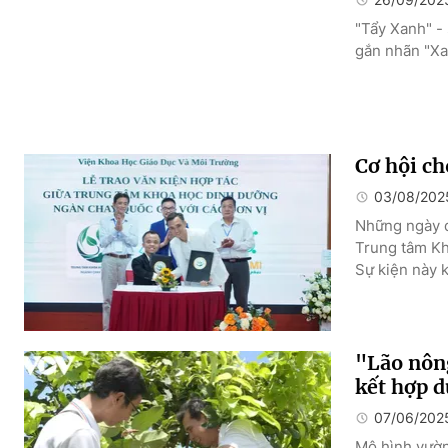
"Tẩy Xanh" - 
gắn nhãn "Xa
Cơ hội ch
03/08/202
Những ngày đ
Trung tâm Kh
Sự kiện này 
"Lão nôn
kết hợp d
07/06/202
Mô hình vườn