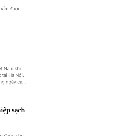
 phẩm được
ệt Nam khi
tại Hà Nội.
g ngày cà...
iệp sạch
ầu đang cho