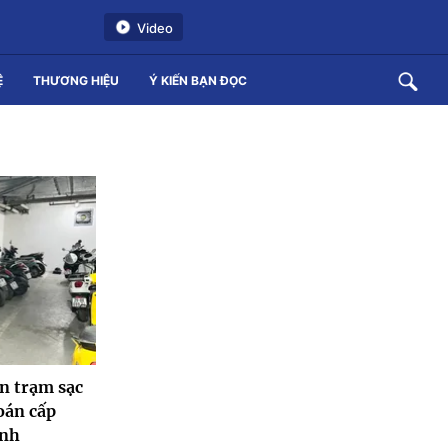
Video
Ệ
THƯƠNG HIỆU
Ý KIẾN BẠN ĐỌC
àn trạm sạc
toán cấp
anh