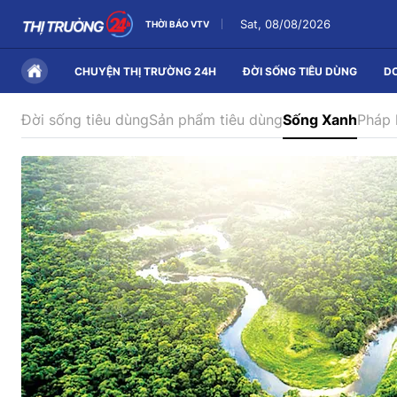
Sat, 08/08/2026
THỜI BÁO VTV
CHUYỆN THỊ TRƯỜNG 24H
ĐỜI SỐNG TIÊU DÙNG
D
Đời sống tiêu dùng
Sản phẩm tiêu dùng
Sống Xanh
Pháp 