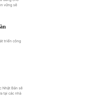
bền vững sẽ
oàn
át triển công
c Nhật Bản sẽ
a tại các nhà