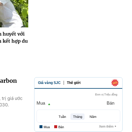
 huyết với
 kết hợp du
carbon
 trị giá ước
2030.