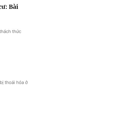
cư: Bài
thách thức
bị thoái hóa ở