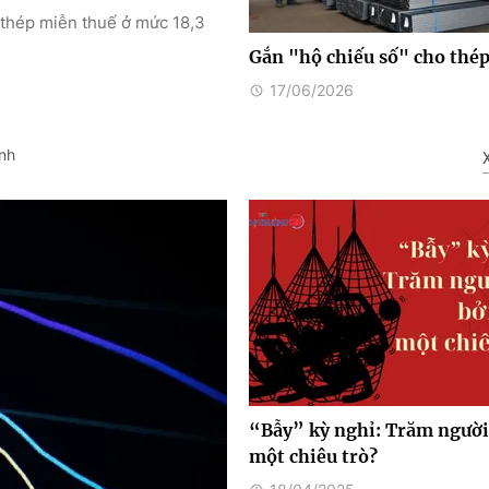
 thép miễn thuế ở mức 18,3
Gắn "hộ chiếu số" cho thé
17/06/2026
nh
“Bẫy” kỳ nghỉ: Trăm người
một chiêu trò?