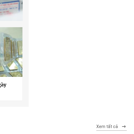
gày
Xem tất cả