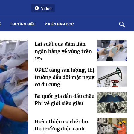
Video
Ệ
THƯƠNG HIỆU
Ý KIẾN BẠN ĐỌC
Lãi suất qua đêm liên
ngân hàng về vùng trên
1%
OPEC tăng sản lượng, thị
trường dầu đối mặt nguy
cơ dư cung
Ba quốc gia dẫn đầu châu
Phi về giới siêu giàu
Hoàn thiện cơ chế cho
thị trường điện cạnh