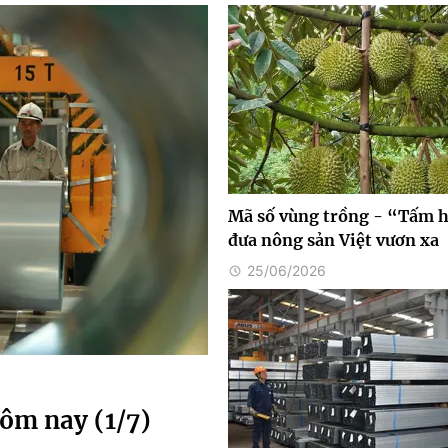
Mã số vùng trồng - “Tấm h
đưa nông sản Việt vươn xa
25/06/2026
ôm nay (1/7)