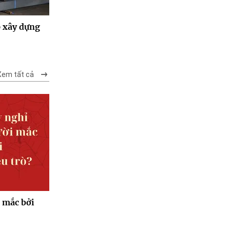
p xây dựng
Xem tất cả
 mắc bởi