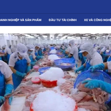
OANH NGHIỆP VÀ SẢN PHẨM
ĐẦU TƯ TÀI CHÍNH
XE VÀ CÔNG NGH