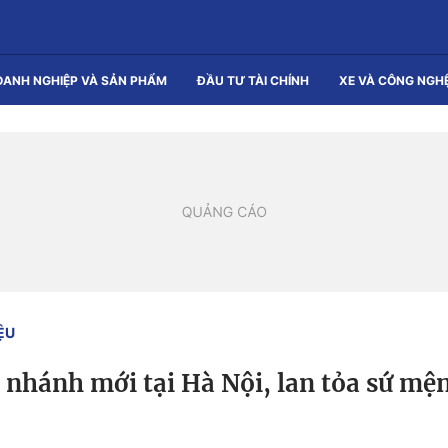
OANH NGHIỆP VÀ SẢN PHẨM
ĐẦU TƯ TÀI CHÍNH
XE VÀ CÔNG NGH
ỆU
 nhánh mới tại Hà Nội, lan tỏa sứ mệ