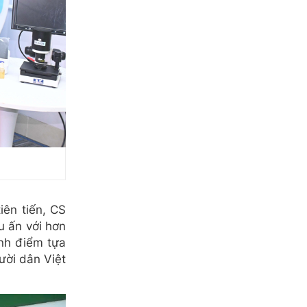
ên tiến, CS
u ấn với hơn
nh điểm tựa
ười dân Việt