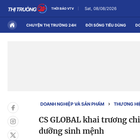
Sat, 08/08/2026
THỜI BÁO VTV
CHUYỆN THỊ TRƯỜNG 24H
ĐỜI SỐNG TIÊU DÙNG
D
DOANH NGHIỆP VÀ SẢN PHẨM
THƯƠNG HI
CS GLOBAL khai trương chi
dưỡng sinh mệnh