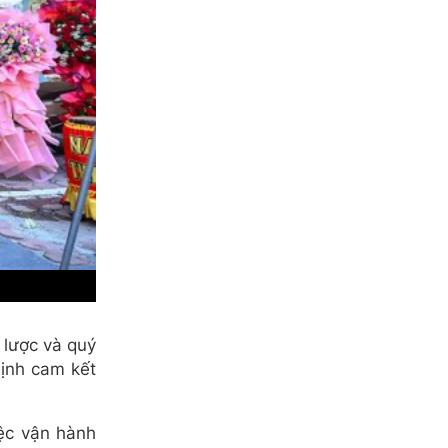
 lược và quý
ịnh cam kết
ệc vận hành