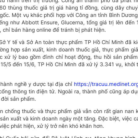
u hành trên thị trường. Công an thành phố đã phát h
160 thùng thuốc giả trị giá hàng tỉ đồng, cùng dây chu
gốc. Một vụ khác phối hợp với Công an tỉnh Bình Dương 
ng như Abbott Ensure, Glucerna, tổng giá trị lên đến 1
, chỉ bán hàng online để tránh bị phát hiện.
ở Y tế và Sở An toàn thực phẩm TP Hồ Chí Minh đã ki
ờng hợp sản xuất, kinh doanh thuốc giả, thực phẩm giả
ức xử lý bao gồm đình chỉ hoạt động, thu hồi sản phẩm
5/5 đến 15/6, TP Hồ Chí Minh đã xử lý 3.341 vụ, khởi t
 hành nghề y dược tại địa chỉ
https://tracuu.medinet.or
cổng thông tin điện tử. Ngoài ra, thành phố cũng áp d
g đời sản phẩm.
n chống thuốc và thực phẩm giả vẫn còn rất gian nan k
 sản xuất và kinh doanh ngày một tăng. Đặc biệt, việc c
iệc phát hiện, xử lý trở nên khó khăn hơn.