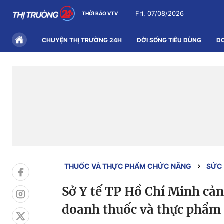
Fri, 07/08/2026
THỜI BÁO VTV
CHUYỆN THỊ TRƯỜNG 24H
ĐỜI SỐNG TIÊU DÙNG
D
THUỐC VÀ THỰC PHẨM CHỨC NĂNG
SỨC 
Sở Y tế TP Hồ Chí Minh cản
doanh thuốc và thực phẩm 