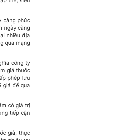
ập thể, siêu
y càng phức
ạm ngày càng
ại nhiều địa
ông qua mạng
hĩa công ty
àm giả thuốc
ấp phép lưu
R giả để qua
m có giá trị
àng tiếp cận
ốc giả, thực