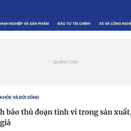
OANH NGHIỆP VÀ SẢN PHẨM
ĐẦU TƯ TÀI CHÍNH
XE VÀ CÔNG NGH
KHỎE VÀ ĐỜI SỐNG
h báo thủ đoạn tinh vi trong sản xuất
giả