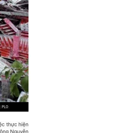
a: PLO
ệc thực hiện
o ông Nguyễn