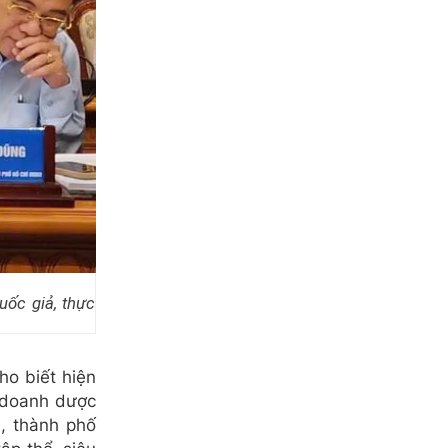
uốc giả, thực
o biết hiện
h doanh dược
, thành phố