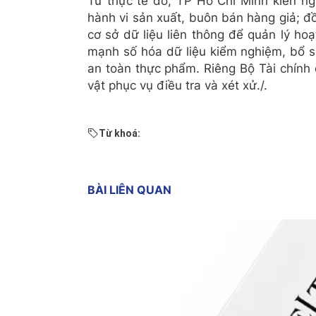
Từ thực tế đó, TP Hồ Chí Minh kiến ngh
hành vi sản xuất, buôn bán hàng giả; đ
cơ sở dữ liệu liên thông để quản lý ho
mạnh số hóa dữ liệu kiểm nghiệm, bổ su
an toàn thực phẩm. Riêng Bộ Tài chính
vật phục vụ điều tra và xét xử./.
Từ khoá:
BÀI LIÊN QUAN