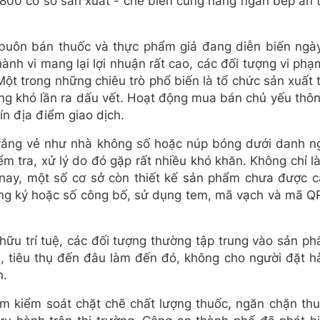
.800 cơ sở sản xuất - chế biến cùng hàng ngàn bếp ăn t
, buôn bán thuốc và thực phẩm giả đang diễn biến ngà
 hành vi mang lại lợi nhuận rất cao, các đối tượng vi ph
Một trong những chiêu trò phổ biến là tổ chức sản xuất t
ng khó lần ra dấu vết. Hoạt động mua bán chủ yếu th
ín địa điểm giao dịch.
vắng vẻ như nhà không số hoặc núp bóng dưới danh ng
ểm tra, xử lý do đó gặp rất nhiều khó khăn. Không chỉ l
 nay, một số cơ sở còn thiết kế sản phẩm chưa được c
ăng ký hoặc số công bố, sử dụng tem, mã vạch và mã Q
.
ữu trí tuệ, các đối tượng thường tập trung vào sản phẩ
, tiêu thụ đến đâu làm đến đó, không cho người đặt h
n.
m kiểm soát chặt chẽ chất lượng thuốc, ngăn chặn thu