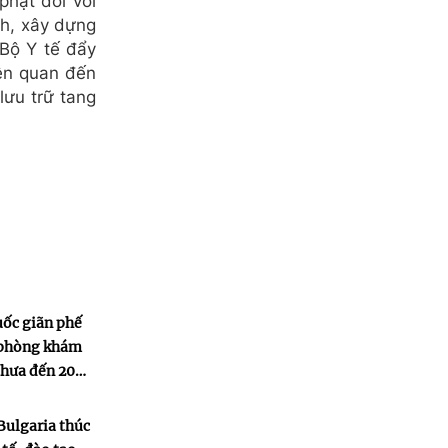
phạt đối với
nh, xây dựng
 Bộ Y tế đẩy
iên quan đến
lưu trữ tang
uốc giãn phế
 phòng khám
 chưa đến 20%
Bulgaria thúc