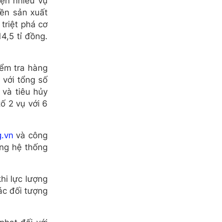
iện nhiều vụ
yền sản xuất
triệt phá cơ
4,5 tỉ đồng.
ểm tra hàng
 với tổng số
 và tiêu hủy
ố 2 vụ với 6
g.vn
và công
ụng hệ thống
hi lực lượng
ác đối tượng