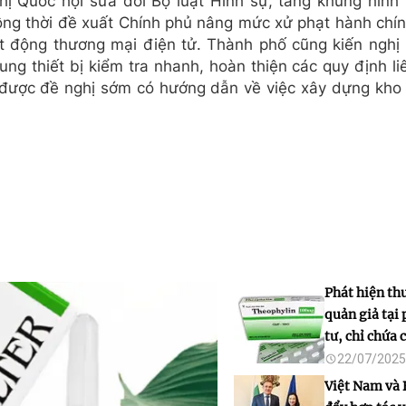
ị Quốc hội sửa đổi Bộ luật Hình sự, tăng khung hình 
ồng thời đề xuất Chính phủ nâng mức xử phạt hành chí
ạt động thương mại điện tử. Thành phố cũng kiến nghị
ng thiết bị kiểm tra nhanh, hoàn thiện các quy định l
 được đề nghị sớm có hướng dẫn về việc xây dựng kho 
Phát hiện th
quản giả tại
tư, chỉ chứa
hoạt chất
22/07/2025
Việt Nam và 