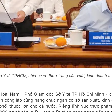
Y tế TP.HCM, chia sẻ về thực trạng sản xuất, kinh doanh th
 Hoài Nam - Phó Giám đốc Sở Y tế TP Hồ Chí Minh - ch
ện công lập cùng hàng chục ngàn cơ sở sản xuất, kin
hối thuốc lớn cho cả nước. Riêng lĩnh vực thực phẩm