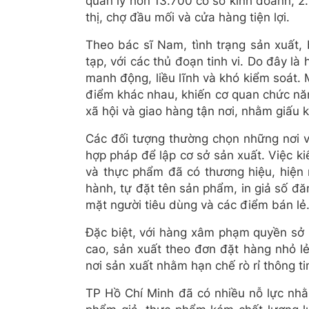
quản lý hơn 13.700 cơ sở kinh doanh, 2
thị, chợ đầu mối và cửa hàng tiện lợi.
Theo bác sĩ Nam, tình trạng sản xuất
tạp, với các thủ đoạn tinh vi. Do đây là
manh động, liều lĩnh và khó kiểm soát. 
điểm khác nhau, khiến cơ quan chức nă
xã hội và giao hàng tận nơi, nhằm giấu k
Các đối tượng thường chọn những nơi 
hợp pháp để lập cơ sở sản xuất. Việc ki
và thực phẩm đã có thương hiệu, hiện
hành, tự đặt tên sản phẩm, in giả số đ
mặt người tiêu dùng và các điểm bán lẻ
Đặc biệt, với hàng xâm phạm quyền sở h
cao, sản xuất theo đơn đặt hàng nhỏ lẻ
nơi sản xuất nhằm hạn chế rò rỉ thông ti
TP Hồ Chí Minh đã có nhiều nỗ lực nhằ