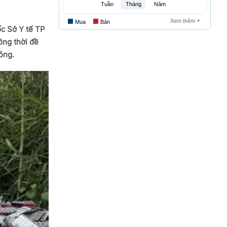
ốc Sở Y tế TP
ồng thời đề
mỏng.