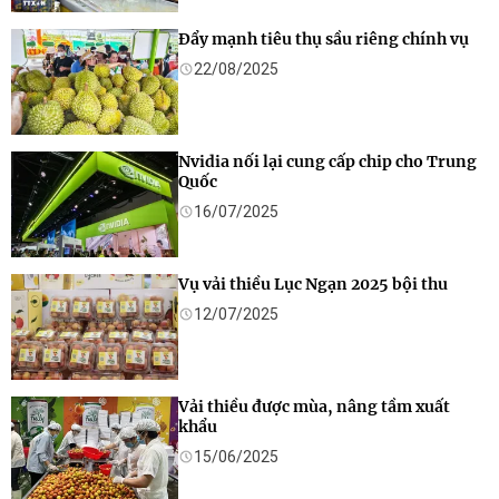
Đẩy mạnh tiêu thụ sầu riêng chính vụ
22/08/2025
Nvidia nối lại cung cấp chip cho Trung
Quốc
16/07/2025
Vụ vải thiều Lục Ngạn 2025 bội thu
12/07/2025
Vải thiều được mùa, nâng tầm xuất
khẩu
15/06/2025