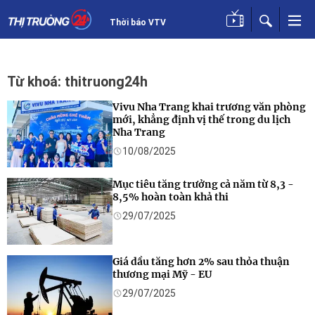
Thời báo VTV
Từ khoá: thitruong24h
Vivu Nha Trang khai trương văn phòng
mới, khẳng định vị thế trong du lịch
Nha Trang
10/08/2025
Mục tiêu tăng trưởng cả năm từ 8,3 -
8,5% hoàn toàn khả thi
29/07/2025
Giá dầu tăng hơn 2% sau thỏa thuận
thương mại Mỹ - EU
29/07/2025