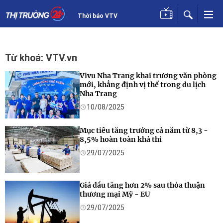
Thời báo VTV
Từ khoá: VTV.vn
Vivu Nha Trang khai trương văn phòng
mới, khẳng định vị thế trong du lịch
Nha Trang
10/08/2025
Mục tiêu tăng trưởng cả năm từ 8,3 -
8,5% hoàn toàn khả thi
29/07/2025
Giá dầu tăng hơn 2% sau thỏa thuận
thương mại Mỹ - EU
29/07/2025