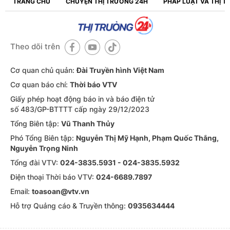
TRANG CHỦ
CHUYỆN THỊ TRƯỜNG 24H
PHÁP LUẬT VÀ THỊ 
Theo dõi trên
Cơ quan chủ quản:
Đài Truyền hình Việt Nam
Cơ quan báo chí:
Thời báo VTV
Giấy phép hoạt động báo in và báo điện tử
số 483/GP-BTTTT cấp ngày 29/12/2023
Tổng Biên tập:
Vũ Thanh Thủy
Phó Tổng Biên tập:
Nguyễn Thị Mỹ Hạnh, Phạm Quốc Thắng,
Nguyễn Trọng Ninh
Tổng đài VTV:
024-3835.5931 - 024-3835.5932
Ðiện thoại Thời báo VTV:
024-6689.7897
Email:
toasoan@vtv.vn
Hỗ trợ Quảng cáo & Truyền thông:
0935634444