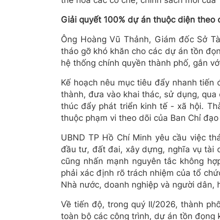
thể hóa các cơ chế, chính sách mới của
Giải quyết 100% dự án thuộc diện theo 
Ông Hoàng Vũ Thảnh, Giám đốc Sở Tài 
tháo gỡ khó khăn cho các dự án tồn đọng
hệ thống chính quyền thành phố, gắn với
Kế hoạch nêu mục tiêu đẩy nhanh tiến đ
thành, đưa vào khai thác, sử dụng, qua 
thúc đẩy phát triển kinh tế - xã hội. 
thuộc phạm vi theo dõi của Ban Chỉ đạo
UBND TP Hồ Chí Minh yêu cầu việc thá
đầu tư, đất đai, xây dựng, nghĩa vụ tài 
cũng nhấn mạnh nguyên tắc không hợp 
phải xác định rõ trách nhiệm của tổ chức
Nhà nước, doanh nghiệp và người dân, hạ
Về tiến độ, trong quý II/2026, thành ph
toàn bộ các công trình, dự án tồn đọng 