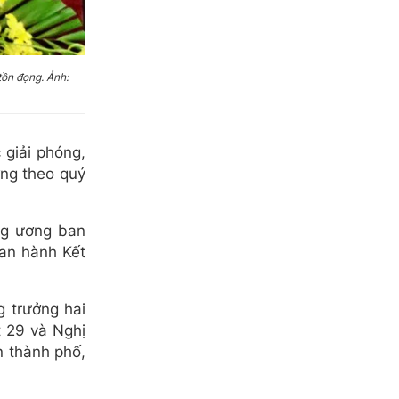
tồn đọng. Ảnh:
giải phóng,
ởng theo quý
ng ương ban
ban hành Kết
g trưởng hai
t 29 và Nghị
n thành phố,