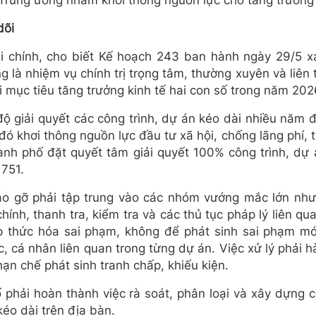
 Trung ương nhằm khơi thông nguồn lực cho tăng trưởng 
dõi
chính, cho biết Kế hoạch 243 ban hành ngày 29/5 xá
 là nhiệm vụ chính trị trọng tâm, thường xuyên và liên 
 mục tiêu tăng trưởng kinh tế hai con số trong năm 202
ộ giải quyết các công trình, dự án kéo dài nhiều năm
đó khơi thông nguồn lực đầu tư xã hội, chống lãng phí, t
Thành phố đặt quyết tâm giải quyết 100% công trình, dự
 751.
o gỡ phải tập trung vào các nhóm vướng mắc lớn như
chính, thanh tra, kiểm tra và các thủ tục pháp lý liên q
thức hóa sai phạm, không để phát sinh sai phạm mới
, cá nhân liên quan trong từng dự án. Việc xử lý phải hà
n chế phát sinh tranh chấp, khiếu kiện.
ố phải hoàn thành việc rà soát, phân loại và xây dựng c
kéo dài trên địa bàn.