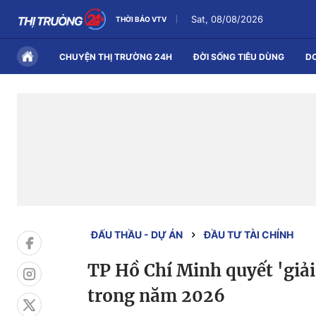
Sat, 08/08/2026
THỜI BÁO VTV
CHUYỆN THỊ TRƯỜNG 24H
ĐỜI SỐNG TIÊU DÙNG
D
ĐẤU THẦU - DỰ ÁN
ĐẦU TƯ TÀI CHÍNH
TP Hồ Chí Minh quyết 'giả
trong năm 2026