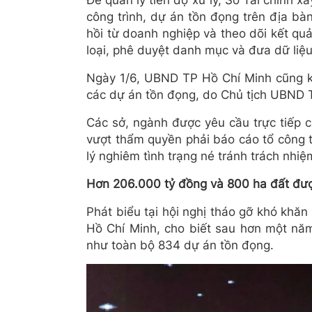
Để quản lý tiến độ xử lý, Sở Tài chính x
công trình, dự án tồn đọng trên địa bà
hồi từ doanh nghiệp và theo dõi kết qu
loại, phê duyệt danh mục và đưa dữ liệu
Ngày 1/6, UBND TP Hồ Chí Minh cũng ki
các dự án tồn đọng, do Chủ tịch UBND 
Các sở, ngành được yêu cầu trực tiếp c
vượt thẩm quyền phải báo cáo tổ công t
lý nghiêm tình trạng né tránh trách nhiệ
Hơn 206.000 tỷ đồng và 800 ha đất đượ
Phát biểu tại hội nghị tháo gỡ khó kh
Hồ Chí Minh, cho biết sau hơn một năm
như toàn bộ 834 dự án tồn đọng.