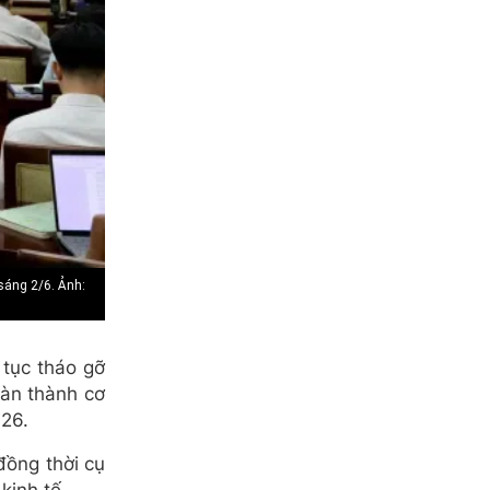
 sáng 2/6. Ảnh:
tục tháo gỡ
oàn thành cơ
026.
đồng thời cụ