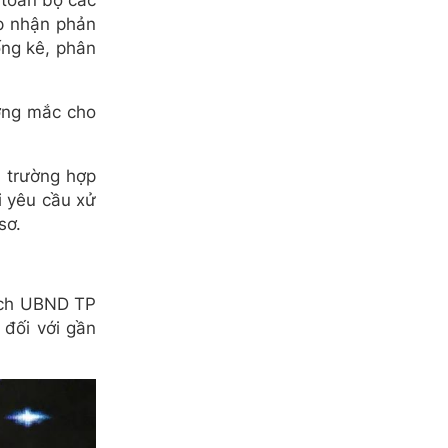
 toàn bộ các
ếp nhận phản
ống kê, phân
ướng mắc cho
; trường hợp
i yêu cầu xử
sơ.
tịch UBND TP
 đối với gần