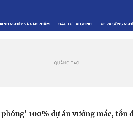
OANH NGHIỆP VÀ SẢN PHẨM
ĐẦU TƯ TÀI CHÍNH
XE VÀ CÔNG NGH
i phóng' 100% dự án vướng mắc, tồn 