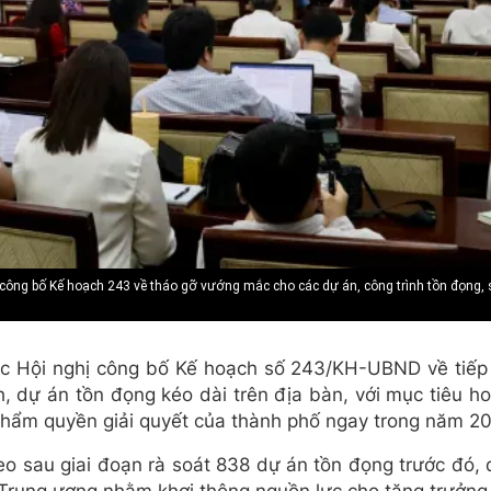
 và công bố Kế hoạch 243 về tháo gỡ vướng mắc cho các dự án, công trình tồn đọng,
c Hội nghị công bố Kế hoạch số 243/KH-UBND về tiếp 
, dự án tồn đọng kéo dài trên địa bàn, với mục tiêu h
 thẩm quyền giải quyết của thành phố ngay trong năm 2
eo sau giai đoạn rà soát 838 dự án tồn đọng trước đó, 