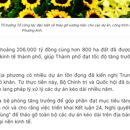
 trưởng Tổ công tác đặc biệt về tháo gỡ vướng mắc cho các dự án, công trình 
Phương Anh.
hoảng 206.000 tỷ đồng cùng hơn 800 ha đất đã được 
kinh tế thành phố, giúp Thành phố đạt tốc độ tăng trư
ịa phương có nhiều dự án tồn đọng đã kiến nghị Tru
 khăn. Từ thực tiễn này, Bộ Chính trị và Quốc hội đã 
 lang pháp lý xử lý các dự án kéo dài nhiều năm.
là bệ phóng tăng trưởng để góp phần đạt mục tiêu tăn
nói và cho rằng việc triển khai Kết luận 24, Nghị quyế
cùng" để tháo gỡ toàn bộ các dự án kéo dài trên địa bà
i nền kinh tế.