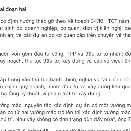
ai đoạn hai
đã có định hướng tháo gỡ theo Kế hoạch 34/KH-TCT năm
t sinh do doanh nghiệp, cơ quan, đơn vị kiến nghị; cá
 hành án; và các dự án do cơ quan cấp trên chuyển về th
ồn vốn gồm đầu tư công, PPP và đầu tư tư nhân; đồn
uy hoạch, thủ tục đầu tư, xây dựng và các vụ việc liê
 trung vào thủ tục hành chính, nghĩa vụ tài chính, bồi
ều chỉnh quy hoạch; nhóm đầu tư và xây dựng liên qua
, hạ tầng kỹ thuật, vi phạm trật tự xây dựng…
ướng mắc, nguyên tắc xác định dự án có một vướng m
 án có từ hai vướng mắc trở lên thì xác định vướng mắc
hủ trì. Như vậy không có tình trạng đùn đẩy nữa", ông 