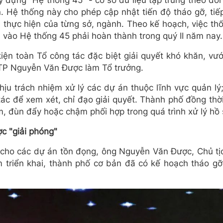
ây dựng "Hệ thống 45" - cơ sở dữ liệu tập trung theo dõi
n. Hệ thống này cho phép cập nhật tiến độ tháo gỡ, ti
ả thực hiện của từng sở, ngành. Theo kế hoạch, việc th
 vào Hệ thống 45 phải hoàn thành trong quý II năm nay.
ện toàn Tổ công tác đặc biệt giải quyết khó khăn, v
TP Nguyễn Văn Được làm Tổ trưởng.
hịu trách nhiệm xử lý các dự án thuộc lĩnh vực quản lý
ác để xem xét, chỉ đạo giải quyết. Thành phố đồng thờ
m, đùn đẩy hoặc chậm phối hợp trong quá trình xử lý hồ 
c "giải phóng"
ăn cho các dự án tồn đọng, ông Nguyễn Văn Được, Chủ 
 triển khai, thành phố cơ bản đã có kế hoạch tháo gỡ