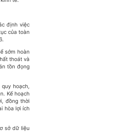
kinh tế.
c định việc
tục của toàn
6.
 để sớm hoàn
hất thoát và
 án tồn đọng
 quy hoạch,
uan. Kế hoạch
, đồng thời
i hòa lợi ích
ơ sở dữ liệu