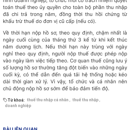
hình doanh nghiệp, tổ chức mới có trách nhiệm quyết
toán thuế theo ủy quyền cho toàn bộ phần thu nhập
đã chi trả trong năm, đồng thời thu hồi chứng từ
khấu trừ thuế do đơn vị cũ cấp (nếu có).
Về thời hạn nộp hồ sơ, theo quy định, chậm nhất là
ngày cuối cùng của tháng thứ 3 kể từ khi kết thúc
năm dương lịch. Nếu thời hạn này trùng với ngày
nghỉ theo quy định, người nộp thuế được phép nộp
vào ngày làm việc tiếp theo. Cơ quan thuế cũng lưu ý
số lượng hồ sơ thường tăng đột biến vào những ngày
cuối kỳ, có thể dẫn đến quá tải hệ thống hoặc kéo
dài thời gian xử lý. Vì vậy, tổ chức và cá nhân nên
chủ động nộp hồ sơ sớm để bảo đảm tiến độ.
,
,
thuế thu nhập cá nhân
thuế thu nhập
Từ khoá:
doanh nghiệp
BÀI LIÊN QUAN