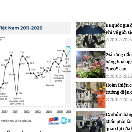
Ba quốc gia 
Phi về giới s
20/02/2025
Giá xăng dầu
hàng hoá ngo
"neo" cao
20/02/2025
Hoàn thiện c
trường điện 
20/02/2025
12 nhóm hàn
khẩu phải là
quan tại cửa