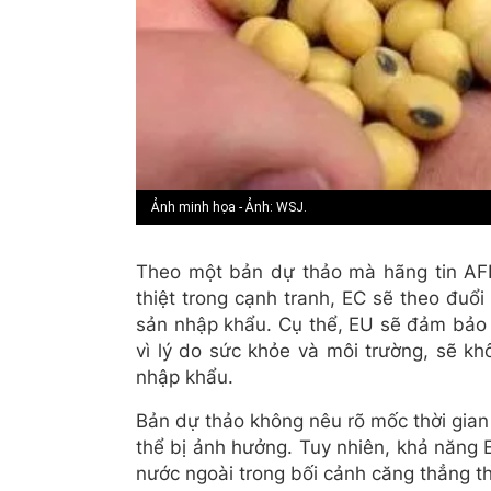
Ảnh minh họa - Ảnh: WSJ.
Theo một bản dự thảo mà hãng tin AF
thiệt trong cạnh tranh, EC sẽ theo đuổ
sản nhập khẩu. Cụ thể, EU sẽ đảm bảo r
vì lý do sức khỏe và môi trường, sẽ k
nhập khẩu.
Bản dự thảo không nêu rõ mốc thời gian
thể bị ảnh hưởng. Tuy nhiên, khả năng
nước ngoài trong bối cảnh căng thẳng t