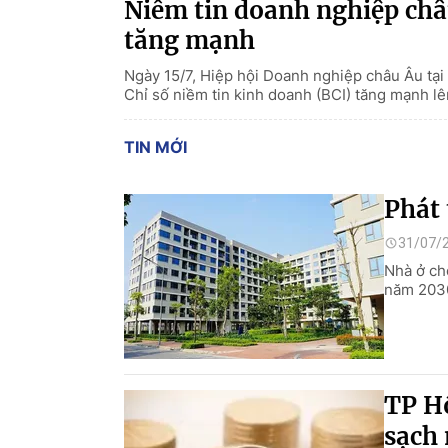
Niềm tin doanh nghiệp châ
tăng mạnh
Ngày 15/7, Hiệp hội Doanh nghiệp châu Âu tạ
Chỉ số niềm tin kinh doanh (BCI) tăng mạnh l
TIN MỚI
Phát 
31/07/
Nhà ở cho
năm 2030,
TP H
sạch 