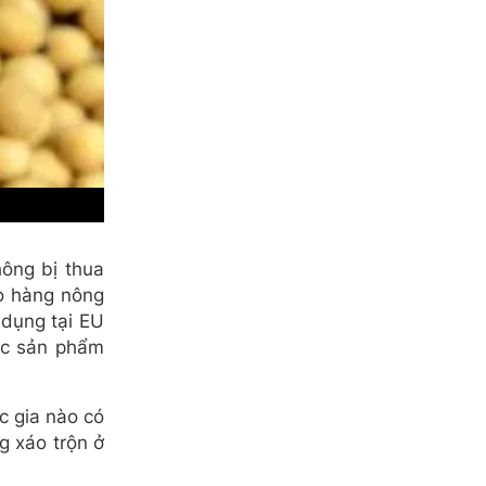
ông bị thua
ho hàng nông
 dụng tại EU
các sản phẩm
c gia nào có
g xáo trộn ở