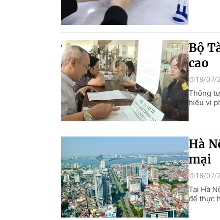
Bộ Tà
cao
18/07/
Thông tư
hiệu vi p
Hà Nộ
mại
18/07/
Tại Hà Nộ
để thực 