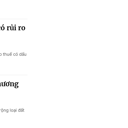
ó rủi ro
p thuế có dấu
thương
ộng loại đất