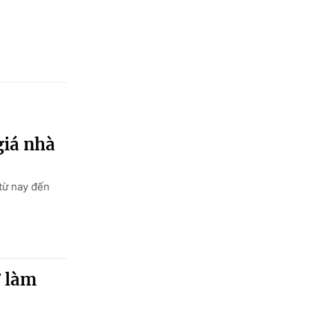
giá nhà
 từ nay đến
ợ làm