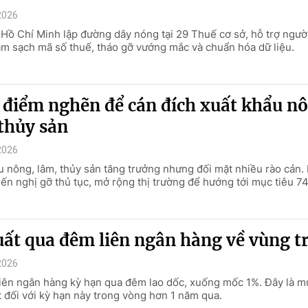
2026
Hồ Chí Minh lập đường dây nóng tại 29 Thuế cơ sở, hỗ trợ ngườ
àm sạch mã số thuế, tháo gỡ vướng mắc và chuẩn hóa dữ liệu.
 điểm nghẽn để cán đích xuất khẩu n
thủy sản
2026
u nông, lâm, thủy sản tăng trưởng nhưng đối mặt nhiều rào cản
iến nghị gỡ thủ tục, mở rộng thị trường để hướng tới mục tiêu 7
uất qua đêm liên ngân hàng về vùng t
2026
 liên ngân hàng kỳ hạn qua đêm lao dốc, xuống mốc 1%. Đây là mứ
t đối với kỳ hạn này trong vòng hơn 1 năm qua.