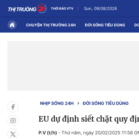
Sun, 09/08/2026
THỜI BÁO VTV
CHUYỆN THỊ TRƯỜNG 24H
ĐỜI SỐNG TIÊU DÙNG
D
NHỊP SỐNG 24H
ĐỜI SỐNG TIÊU DÙNG
EU dự định siết chặt quy 
P.V (t/h)
-
Thứ năm, ngày 20/02/2025 11:58 