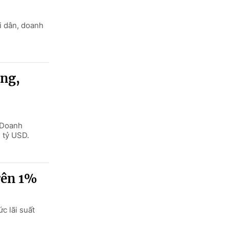
i dân, doanh
ông,
. Doanh
4 tỷ USD.
rên 1%
c lãi suất