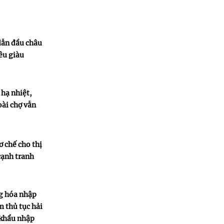
dẫn đầu châu
iêu giàu
 hạ nhiệt,
ài chợ vẫn
ơ chế cho thị
cạnh tranh
g hóa nhập
m thủ tục hải
 khẩu nhập