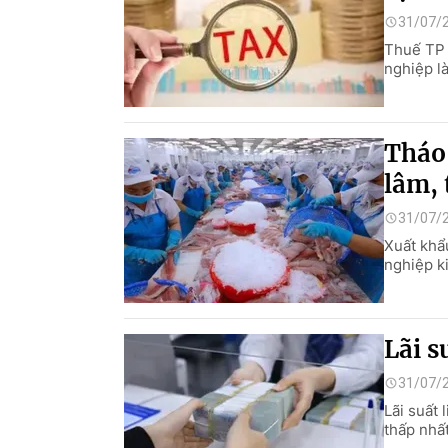
31/07/
Thuế TP 
nghiệp l
Tháo
lâm, 
31/07/
Xuất khẩ
nghiệp k
Lãi s
31/07/
Lãi suất
thấp nhấ