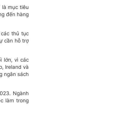
 là mục tiêu
ởng đến hàng
các thủ tục
ự cần hỗ trợ
lớn, vì các
, Ireland và
ng ngân sách
2023. Ngành
c làm trong