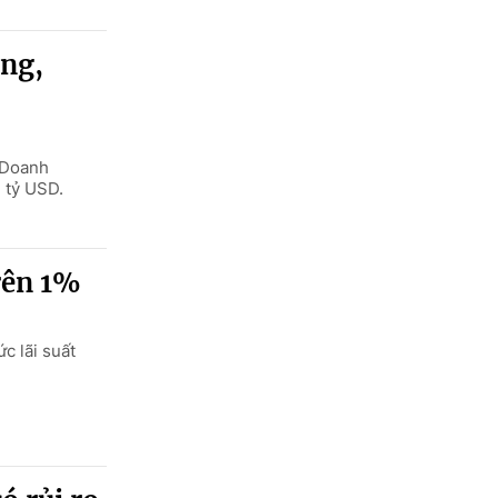
ông,
. Doanh
4 tỷ USD.
rên 1%
c lãi suất