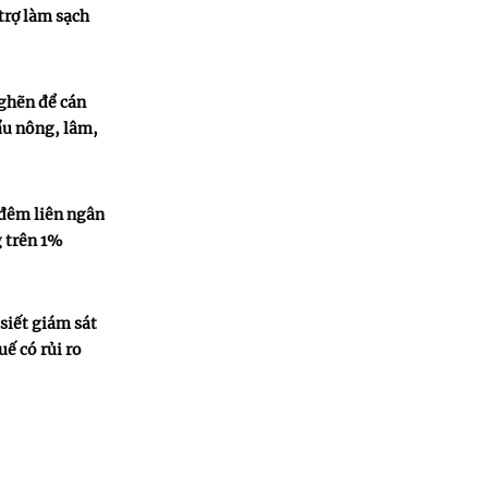
trợ làm sạch
ghẽn để cán
ẩu nông, lâm,
 đêm liên ngân
 trên 1%
siết giám sát
ế có rủi ro