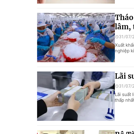
Tháo
lâm, 
31/07/
Xuất khẩ
nghiệp k
Lãi s
31/07/
Lãi suất
thấp nhấ