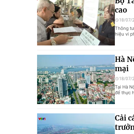
Bộ Tà
cao
18/07/
Thông tư
hiệu vi p
Hà Nộ
mại
18/07/
Tại Hà Nộ
để thực 
Cải 
trưở