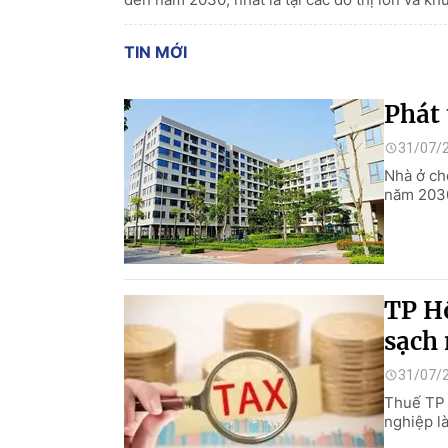
TIN MỚI
Phát 
31/07/
Nhà ở cho
năm 2030,
TP H
sạch 
31/07/
Thuế TP 
nghiệp l