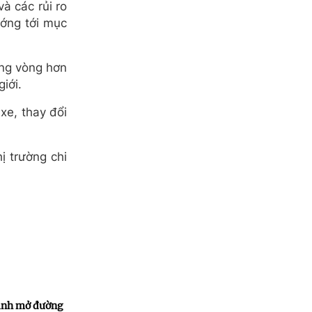
à các rủi ro
ướng tới mục
ong vòng hơn
iới.
xe, thay đổi
ị trường chi
inh mở đường