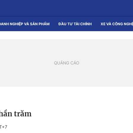
OANH NGHIỆP VÀ SẢN PHẨM
ĐẦU TƯ TÀI CHÍNH
XE VÀ CÔNG NGH
phần trăm
MT+7