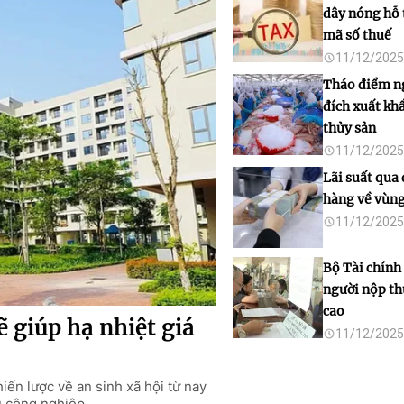
dây nóng hỗ 
mã số thuế
11/12/2025
Tháo điểm n
đích xuất kh
thủy sản
11/12/2025
Lãi suất qua
hàng về vùng
11/12/2025
Bộ Tài chính 
người nộp thu
cao
ẽ giúp hạ nhiệt giá
11/12/2025
iến lược về an sinh xã hội từ nay
u công nghiệp.