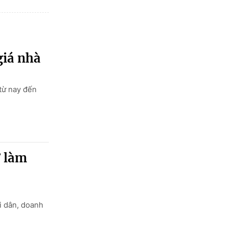
giá nhà
 từ nay đến
ợ làm
i dân, doanh