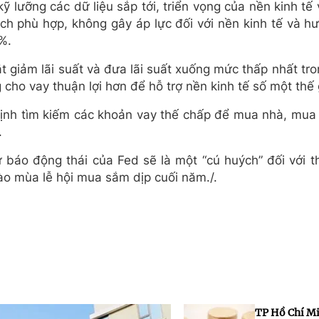
 lưỡng các dữ liệu sắp tới, triển vọng của nền kinh tế v
ách phù hợp, không gây áp lực đối với nền kinh tế và h
%.
cắt giảm lãi suất và đưa lãi suất xuống mức thấp nhất tr
cho vay thuận lợi hơn để hỗ trợ nền kinh tế số một thế g
định tìm kiếm các khoản vay thế chấp để mua nhà, mua 
.
 báo động thái của Fed sẽ là một “cú huých” đối với th
ào mùa lễ hội mua sắm dịp cuối năm./.
TP Hồ Chí M