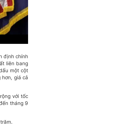
h định chính
ất liên bang
 dấu một cột
 hơn, giá cả
rộng với tốc
 đến tháng 9
 trăm.