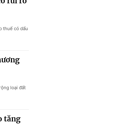
ó rủi ro
p thuế có dấu
thương
ộng loại đất
o tăng