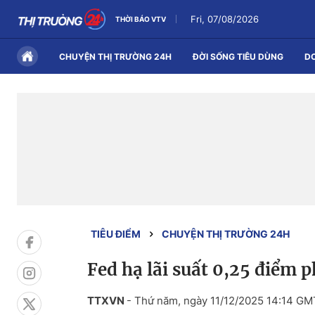
Fri, 07/08/2026
THỜI BÁO VTV
CHUYỆN THỊ TRƯỜNG 24H
ĐỜI SỐNG TIÊU DÙNG
D
TIÊU ĐIỂM
CHUYỆN THỊ TRƯỜNG 24H
Fed hạ lãi suất 0,25 điểm 
TTXVN
-
Thứ năm, ngày 11/12/2025 14:14 G