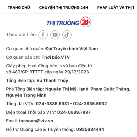
TRANG CHỦ
CHUYỆN THỊ TRƯỜNG 24H
PHÁP LUẬT VÀ THỊ 
Theo dõi trên
Cơ quan chủ quản:
Đài Truyền hình Việt Nam
Cơ quan báo chí:
Thời báo VTV
Giấy phép hoạt động báo in và báo điện tử
số 483/GP-BTTTT cấp ngày 29/12/2023
Tổng Biên tập:
Vũ Thanh Thủy
Phó Tổng Biên tập:
Nguyễn Thị Mỹ Hạnh, Phạm Quốc Thắng,
Nguyễn Trọng Ninh
Tổng đài VTV:
024-3835.5931 - 024-3835.5932
Ðiện thoại Thời báo VTV:
024-6689.7897
Email:
toasoan@vtv.vn
Hỗ trợ Quảng cáo & Truyền thông:
0935634444