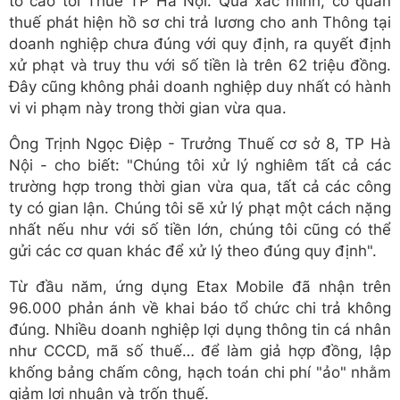
tố cáo tới Thuế TP Hà Nội. Qua xác minh, cơ quan
thuế phát hiện hồ sơ chi trả lương cho anh Thông tại
doanh nghiệp chưa đúng với quy định, ra quyết định
xử phạt và truy thu với số tiền là trên 62 triệu đồng.
Đây cũng không phải doanh nghiệp duy nhất có hành
vi vi phạm này trong thời gian vừa qua.
Ông Trịnh Ngọc Điệp - Trưởng Thuế cơ sở 8, TP Hà
Nội - cho biết: "Chúng tôi xử lý nghiêm tất cả các
trường hợp trong thời gian vừa qua, tất cả các công
ty có gian lận. Chúng tôi sẽ xử lý phạt một cách nặng
nhất nếu như với số tiền lớn, chúng tôi cũng có thể
gửi các cơ quan khác để xử lý theo đúng quy định".
Từ đầu năm, ứng dụng Etax Mobile đã nhận trên
96.000 phản ánh về khai báo tổ chức chi trả không
đúng. Nhiều doanh nghiệp lợi dụng thông tin cá nhân
như CCCD, mã số thuế… để làm giả hợp đồng, lập
khống bảng chấm công, hạch toán chi phí "ảo" nhằm
giảm lợi nhuận và trốn thuế.