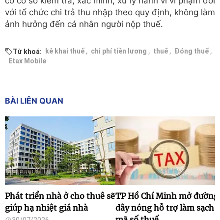
có cơ sở kiểm tra, xác minh, xử lý hành vi vi phạm đối
với tổ chức chi trả thu nhập theo quy định, không làm
ảnh hưởng đến cá nhân người nộp thuế.
,
,
,
,
kê khai thuế
chi phí tiền lương
thuế
Đóng thuế
Từ khoá:
Etax Mobile
BÀI LIÊN QUAN
Phát triển nhà ở cho thuê sẽ
TP Hồ Chí Minh mở đường
giúp hạ nhiệt giá nhà
dây nóng hỗ trợ làm sạch
mã số thuế
30/07/2026