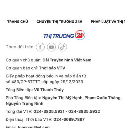
TRANG CHỦ
CHUYỆN THỊ TRƯỜNG 24H
PHÁP LUẬT VÀ THỊ 
Theo dõi trên
Cơ quan chủ quản:
Đài Truyền hình Việt Nam
Cơ quan báo chí:
Thời báo VTV
Giấy phép hoạt động báo in và báo điện tử
số 483/GP-BTTTT cấp ngày 29/12/2023
Tổng Biên tập:
Vũ Thanh Thủy
Phó Tổng Biên tập:
Nguyễn Thị Mỹ Hạnh, Phạm Quốc Thắng,
Nguyễn Trọng Ninh
Tổng đài VTV:
024-3835.5931 - 024-3835.5932
Ðiện thoại Thời báo VTV:
024-6689.7897
Email:
toasoan@vtv.vn