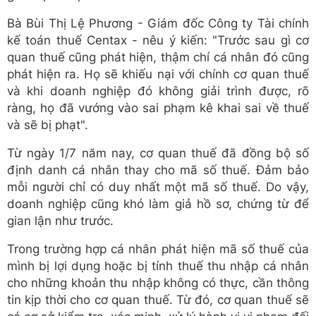
Bà Bùi Thị Lệ Phương - Giám đốc Công ty Tài chính
kế toán thuế Centax - nêu ý kiến: "Trước sau gì cơ
quan thuế cũng phát hiện, thậm chí cá nhân đó cũng
phát hiện ra. Họ sẽ khiếu nại với chính cơ quan thuế
và khi doanh nghiệp đó không giải trình được, rõ
ràng, họ đã vướng vào sai phạm kê khai sai về thuế
và sẽ bị phạt".
Từ ngày 1/7 năm nay, cơ quan thuế đã đồng bộ số
định danh cá nhân thay cho mã số thuế. Đảm bảo
mỗi người chỉ có duy nhất một mã số thuế. Do vậy,
doanh nghiệp cũng khó làm giả hồ sơ, chứng từ để
gian lận như trước.
Trong trường hợp cá nhân phát hiện mã số thuế của
mình bị lợi dụng hoặc bị tính thuế thu nhập cá nhân
cho những khoản thu nhập không có thực, cần thông
tin kịp thời cho cơ quan thuế. Từ đó, cơ quan thuế sẽ