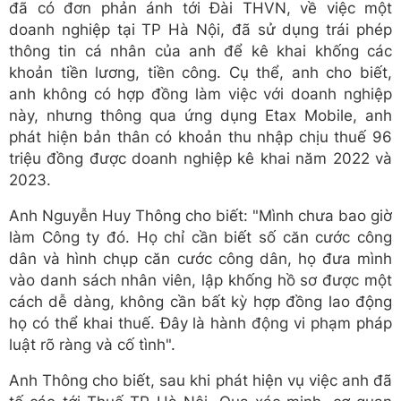
đã có đơn phản ánh tới Đài THVN, về việc một
e
doanh nghiệp tại TP Hà Nội, đã sử dụng trái phép
thông tin cá nhân của anh để kê khai khống các
khoản tiền lương, tiền công. Cụ thể, anh cho biết,
anh không có hợp đồng làm việc với doanh nghiệp
này, nhưng thông qua ứng dụng Etax Mobile, anh
phát hiện bản thân có khoản thu nhập chịu thuế 96
triệu đồng được doanh nghiệp kê khai năm 2022 và
2023.
Anh Nguyễn Huy Thông cho biết: "Mình chưa bao giờ
làm Công ty đó. Họ chỉ cần biết số căn cước công
dân và hình chụp căn cước công dân, họ đưa mình
vào danh sách nhân viên, lập khống hồ sơ được một
cách dễ dàng, không cần bất kỳ hợp đồng lao động
họ có thể khai thuế. Đây là hành động vi phạm pháp
luật rõ ràng và cố tình".
Anh Thông cho biết, sau khi phát hiện vụ việc anh đã