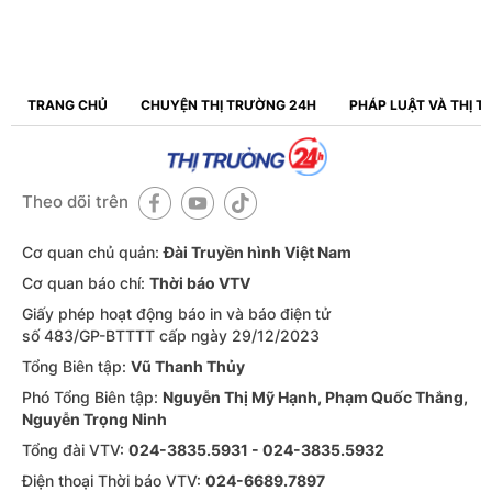
TRANG CHỦ
CHUYỆN THỊ TRƯỜNG 24H
PHÁP LUẬT VÀ THỊ 
Theo dõi trên
Cơ quan chủ quản:
Đài Truyền hình Việt Nam
Cơ quan báo chí:
Thời báo VTV
Giấy phép hoạt động báo in và báo điện tử
số 483/GP-BTTTT cấp ngày 29/12/2023
Tổng Biên tập:
Vũ Thanh Thủy
Phó Tổng Biên tập:
Nguyễn Thị Mỹ Hạnh, Phạm Quốc Thắng,
Nguyễn Trọng Ninh
Tổng đài VTV:
024-3835.5931 - 024-3835.5932
Ðiện thoại Thời báo VTV:
024-6689.7897