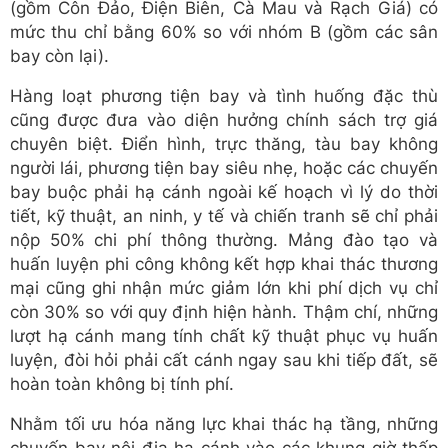
(gồm Côn Đảo, Điện Biên, Cà Mau và Rạch Giá) có
mức thu chỉ bằng 60% so với nhóm B (gồm các sân
bay còn lại).
Hàng loạt phương tiện bay và tình huống đặc thù
cũng được đưa vào diện hưởng chính sách trợ giá
chuyên biệt. Điển hình, trực thăng, tàu bay không
người lái, phương tiện bay siêu nhẹ, hoặc các chuyến
bay buộc phải hạ cánh ngoài kế hoạch vì lý do thời
tiết, kỹ thuật, an ninh, y tế và chiến tranh sẽ chỉ phải
nộp 50% chi phí thông thường. Mảng đào tạo và
huấn luyện phi công không kết hợp khai thác thương
mại cũng ghi nhận mức giảm lớn khi phí dịch vụ chỉ
còn 30% so với quy định hiện hành. Thậm chí, những
lượt hạ cánh mang tính chất kỹ thuật phục vụ huấn
luyện, đòi hỏi phải cất cánh ngay sau khi tiếp đất, sẽ
hoàn toàn không bị tính phí.
Nhằm tối ưu hóa năng lực khai thác hạ tầng, những
chuyến bay nội địa hạ cánh vào các khung giờ thấp