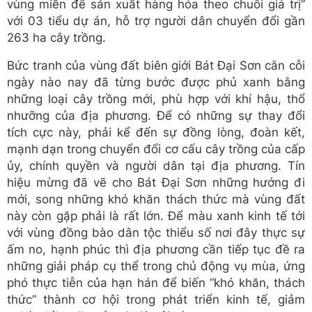
vùng miền để sản xuất hàng hóa theo chuỗi giá trị”
với 03 tiểu dự án, hỗ trợ người dân chuyển đổi gần
263 ha cây trồng.
Bức tranh của vùng đất biên giới Bát Đại Sơn cằn cỗi
ngày nào nay đã từng bước được phủ xanh bằng
những loại cây trồng mới, phù hợp với khí hậu, thổ
nhưỡng của địa phương. Để có những sự thay đổi
tích cực này, phải kể đến sự đồng lòng, đoàn kết,
mạnh dạn trong chuyển đổi cơ cấu cây trồng của cấp
ủy, chính quyền và người dân tại địa phương. Tín
hiệu mừng đã vẽ cho Bát Đại Sơn những hướng đi
mới, song những khó khăn thách thức mà vùng đất
này còn gặp phải là rất lớn. Để màu xanh kinh tế tới
với vùng đồng bào dân tộc thiểu số nơi đây thực sự
ấm no, hạnh phúc thì địa phương cần tiếp tục đề ra
những giải pháp cụ thể trong chủ động vụ mùa, ứng
phó thực tiễn của hạn hán để biến “khó khăn, thách
thức” thành cơ hội trong phát triển kinh tế, giảm