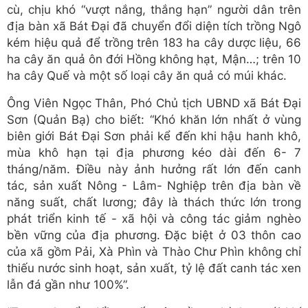
cù, chịu khó “vượt nắng, thắng hạn” người dân trên
địa bàn xã Bát Đại đã chuyển đổi diện tích trồng Ngô
kém hiệu quả để trồng trên 183 ha cây dược liệu, 66
ha cây ăn quả ôn đới Hồng không hạt, Mận…; trên 10
ha cây Quế và một số loại cây ăn quả có múi khác.
Ông Viên Ngọc Thân, Phó Chủ tịch UBND xã Bát Đại
Sơn (Quản Bạ) cho biết: “Khó khăn lớn nhất ở vùng
biên giới Bát Đại Sơn phải kể đến khi hậu hanh khô,
mùa khô hạn tại địa phương kéo dài đến 6- 7
tháng/năm. Điều này ảnh hưởng rất lớn đến canh
tác, sản xuất Nông - Lâm- Nghiệp trên địa bàn về
năng suất, chất lương; đây là thách thức lớn trong
phát triển kinh tế - xã hội và công tác giảm nghèo
bền vững của địa phương. Đặc biệt ở 03 thôn cao
của xã gồm Pải, Xà Phìn và Thào Chư Phìn không chỉ
thiếu nước sinh hoạt, sản xuất, tỷ lệ đất canh tác xen
lẫn đá gần như 100%”.