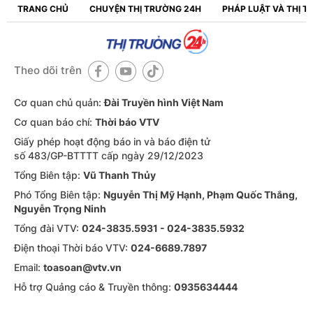
TRANG CHỦ
CHUYỆN THỊ TRƯỜNG 24H
PHÁP LUẬT VÀ THỊ 
Theo dõi trên
Cơ quan chủ quản:
Đài Truyền hình Việt Nam
Cơ quan báo chí:
Thời báo VTV
Giấy phép hoạt động báo in và báo điện tử
số 483/GP-BTTTT cấp ngày 29/12/2023
Tổng Biên tập:
Vũ Thanh Thủy
Phó Tổng Biên tập:
Nguyễn Thị Mỹ Hạnh, Phạm Quốc Thắng,
Nguyễn Trọng Ninh
Tổng đài VTV:
024-3835.5931 - 024-3835.5932
Ðiện thoại Thời báo VTV:
024-6689.7897
Email:
toasoan@vtv.vn
Hỗ trợ Quảng cáo & Truyền thông:
0935634444