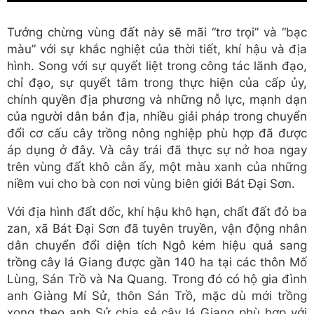
Tưởng chừng vùng đất này sẽ mãi “trơ trọi” và “bạc
màu” với sự khắc nghiệt của thời tiết, khí hậu và địa
hình. Song với sự quyết liệt trong công tác lãnh đạo,
chỉ đạo, sự quyết tâm trong thực hiện của cấp ủy,
chính quyền địa phương và những nỗ lực, mạnh dạn
của người dân bản địa, nhiều giải pháp trong chuyển
đổi cơ cấu cây trồng nông nghiệp phù hợp đã được
áp dụng ở đây. Và cây trái đã thực sự nở hoa ngay
trên vùng đất khô cằn ấy, một màu xanh của những
niềm vui cho bà con nơi vùng biên giới Bát Đại Sơn.
Với địa hình đất dốc, khí hậu khô hạn, chất đất đỏ ba
zan, xã Bát Đại Sơn đã tuyên truyền, vận động nhân
dân chuyển đổi diện tích Ngô kém hiệu quả sang
trồng cây lá Giang được gần 140 ha tại các thôn Mố
Lùng, Sán Trồ và Na Quang. Trong đó có hộ gia đình
anh Giàng Mí Sử, thôn Sán Trồ, mặc dù mới trồng
xong theo anh Sử chia sẻ cây lá Giang phù hợp với