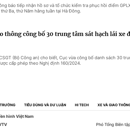
g báo tiếp nhận hồ sơ và tổ chức kiểm tra phục hồi điểm GPLX
o thứ Ba, thứ Năm hằng tuần tại Hà Đông.
o thông công bố 30 trung tâm sát hạch lái xe 
 CSGT (Bộ Công an) cho biết, Cục vừa công bố danh sách 30 tru
ã được cấp phép theo Nghị định 160/2024.
Ị TRƯỜNG
TIÊU DÙNG VÀ DƯ LUẬN
HI TECH
XE VÀ GIAO THÔN
yền hình Việt Nam
 VTV
Phó Tổng Biên tậ