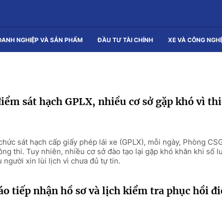
OANH NGHIỆP VÀ SẢN PHẨM
ĐẦU TƯ TÀI CHÍNH
XE VÀ CÔNG NGH
iểm sát hạch GPLX, nhiều cơ sở gặp khó vì thi
 chức sát hạch cấp giấy phép lái xe (GPLX), mỗi ngày, Phòng CS
ồng thi. Tuy nhiên, nhiều cơ sở đào tạo lại gặp khó khăn khi số l
người xin lùi lịch vì chưa đủ tự tin.
o tiếp nhận hồ sơ và lịch kiểm tra phục hồi đ