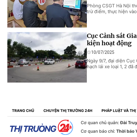
Phòng CSGT Hà Nội thôn
trừ điểm, thực hiện và
Cục Cảnh sát Gia
kiện hoạt động
10/07/2025
Ngày 9/7, đại diện Cục
hạch lái xe loại 1, 2 đ
TRANG CHỦ
CHUYỆN THỊ TRƯỜNG 24H
PHÁP LUẬT VÀ TH
Cơ quan chủ quản:
Đài Tru
Cơ quan báo chí:
Thời báo