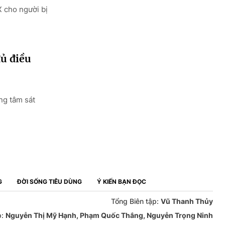
 cho người bị
đủ điều
ng tâm sát
G
ĐỜI SỐNG TIÊU DÙNG
Ý KIẾN BẠN ĐỌC
Tổng Biên tập:
Vũ Thanh Thủy
p:
Nguyễn Thị Mỹ Hạnh, Phạm Quốc Thắng, Nguyễn Trọng Ninh