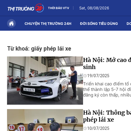
Sat, 08/08/2026
THỜI BÁO VTV
CHUYỆN THỊ TRƯỜNG 24H
ĐỜI SỐNG TIÊU DÙNG
D
Từ khoá: giấy phép lái xe
Hà Nội: Mở cao đ
sinh
19/07/2025
Triển khai cao điểm tổ
thể thành lập 5-7 hội đ
đăng ký còn thấp, nhiều 
Hà Nội: Thông bá
phép lái xe
10/07/2025