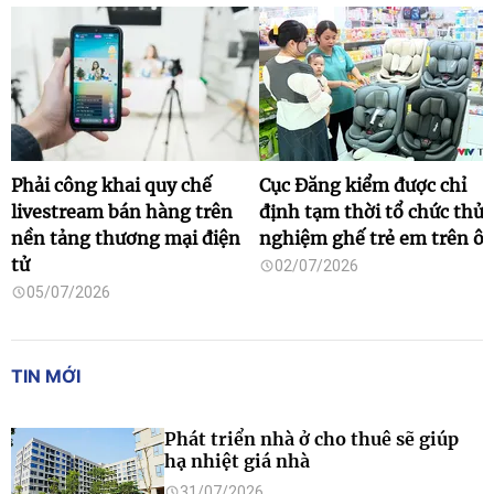
Phải công khai quy chế
Cục Đăng kiểm được chỉ
livestream bán hàng trên
định tạm thời tổ chức thử
nền tảng thương mại điện
nghiệm ghế trẻ em trên ô 
tử
02/07/2026
05/07/2026
TIN MỚI
Phát triển nhà ở cho thuê sẽ giúp
hạ nhiệt giá nhà
31/07/2026