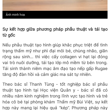
Ảnh minh hoạ.
Sự kết hợp giữa phương pháp phẫu thuật và tái tạo
từ gốc
Nếu phẫu thuật tạo hình giúp khắc phục triệt để tình
trạng thẩm mỹ như phì đại môi bé, chùng nhão, giãn
rộng sau sinh… thì việc cấy collagen vi hạt lại đóng
vai trò nuôi dưỡng, tái tạo lớp mô mềm từ bên trong.
Tái sinh thành niêm mạc âm đạo tạo nếp gấp Rugae
tăng độ đàn hồi và cảm giác ma sát tự nhiên.
Theo bác sĩ Thanh Tùng - tốt nghiệp bác sĩ phẫu
thuật tạo hình tại Học viện Quân y - bác sĩ đã có
nhiều năm kinh nghiệm trong lĩnh vực tạo hình và trẻ
hóa cô bé tại phòng khám Thẩm mỹ Bùi Việt, sự kết
hợp này mang lại hiệu quả “kép”. Phương pháp này