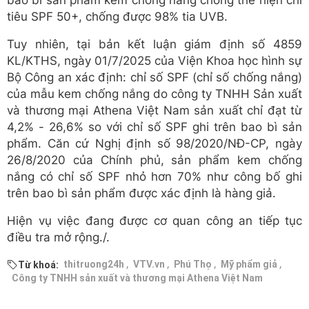
bao bì sản phẩm kem chống nắng chống thể hiện chỉ
tiêu SPF 50+, chống được 98% tia UVB.
Tuy nhiên, tại bản kết luận giám định số 4859
KL/KTHS, ngày 01/7/2025 của Viện Khoa học hình sự
Bộ Công an xác định: chỉ số SPF (chỉ số chống nắng)
của mẫu kem chống nắng do công ty TNHH Sản xuất
và thương mại Athena Việt Nam sản xuất chỉ đạt từ
4,2% - 26,6% so với chỉ số SPF ghi trên bao bì sản
phẩm. Căn cứ Nghị định số 98/2020/NĐ-CP, ngày
26/8/2020 của Chính phủ, sản phẩm kem chống
nắng có chỉ số SPF nhỏ hơn 70% như công bố ghi
trên bao bì sản phẩm được xác định là hàng giả.
Hiện vụ việc đang được cơ quan công an tiếp tục
điều tra mở rộng./.
,
,
,
,
thitruong24h
VTV.vn
Phú Thọ
Mỹ phẩm giả
Từ khoá:
Công ty TNHH sản xuất và thương mại Athena Việt Nam