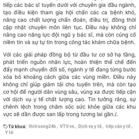
tiếp các bác sĩ tuyến dưới với chuyên gia đầu ngành,
tạo điều kiện tham gia hội chẩn các ca bệnh khó,
nâng cao chất lượng chẩn đoán, điều trị, đồng thời
cập nhật chuyên môn liên tục. Điều này không chỉ
nâng cao năng lực đội ngũ y bác sĩ, mà còn củng cố
niềm tin và sự tự tin trong công tác khám chữa bệnh.
Với các giải pháp đồng bộ từ đầu tư cơ sở hạ tầng,
phát triển nguồn nhân lực, hoàn thiện thể chế đến
đẩy mạnh chuyển đổi số, ngành y tế đang từng bước
xóa bỏ khoảng cách giữa các vùng miền. Điều này
không chỉ giúp giảm tải cho tuyến trên, mà còn tạo
cơ hội để người dân vùng sâu, vùng xa được tiếp cận
với dịch vụ y tế chất lượng cao. Tin tưởng rằng, sự
chênh lệch trong chăm sóc sức khỏe giữa các khu
vực sẽ dần được san lấp trong tương lai gần./.
,
,
,
,
thitruong24h
VTV.vn
Dịch vụ y tế
tiếp cận y tế
Từ khoá:
Y tế